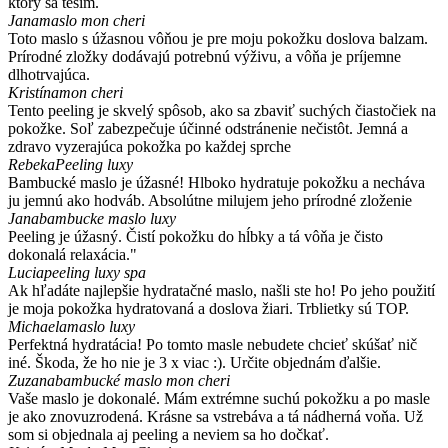
ktorý sa teším.
Jana
maslo mon cheri
Toto maslo s úžasnou vôňou je pre moju pokožku doslova balzam.
Prírodné zložky dodávajú potrebnú výživu, a vôňa je príjemne
dlhotrvajúca.
Kristína
mon cheri
Tento peeling je skvelý spôsob, ako sa zbaviť suchých čiastočiek na
pokožke. Soľ zabezpečuje účinné odstránenie nečistôt. Jemná a
zdravo vyzerajúca pokožka po každej sprche
Rebeka
Peeling luxy
Bambucké maslo je úžasné! Hlboko hydratuje pokožku a necháva
ju jemnú ako hodváb. Absolútne milujem jeho prírodné zloženie
Jana
bambucke maslo luxy
Peeling je úžasný. Čistí pokožku do hĺbky a tá vôňa je čisto
dokonalá relaxácia."
Lucia
peeling luxy spa
Ak hľadáte najlepšie hydratačné maslo, našli ste ho! Po jeho použití
je moja pokožka hydratovaná a doslova žiari. Trblietky sú TOP.
Michaela
maslo luxy
Perfektná hydratácia! Po tomto masle nebudete chcieť skúšať nič
iné. Škoda, že ho nie je 3 x viac :). Určite objednám ďalšie.
Zuzana
bambucké maslo mon cheri
Vaše maslo je dokonalé. Mám extrémne suchú pokožku a po masle
je ako znovuzrodená. Krásne sa vstrebáva a tá nádherná voňa. Už
som si objednala aj peeling a neviem sa ho dočkať.