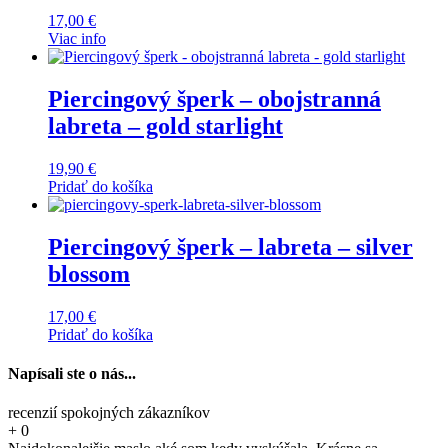
17,00
€
Viac info
Piercingový šperk – obojstranná
labreta – gold starlight
19,90
€
Pridať do košíka
Piercingový šperk – labreta – silver
blossom
17,00
€
Pridať do košíka
Napísali ste o nás...
recenzií spokojných zákazníkov
+
0