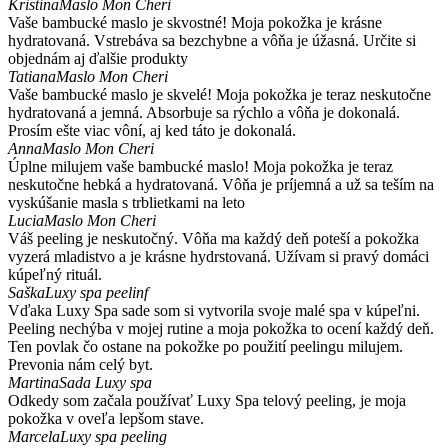
Kristína
Maslo Mon Cheri
Vaše bambucké maslo je skvostné! Moja pokožka je krásne
hydratovaná. Vstrebáva sa bezchybne a vôňa je úžasná. Určite si
objednám aj ďalšie produkty
Tatiana
Maslo Mon Cheri
Vaše bambucké maslo je skvelé! Moja pokožka je teraz neskutočne
hydratovaná a jemná. Absorbuje sa rýchlo a vôňa je dokonalá.
Prosím ešte viac vôní, aj ked táto je dokonalá.
Anna
Maslo Mon Cheri
Úplne milujem vaše bambucké maslo! Moja pokožka je teraz
neskutočne hebká a hydratovaná. Vôňa je príjemná a už sa teším na
vyskúšanie masla s trblietkami na leto
Lucia
Maslo Mon Cheri
Váš peeling je neskutočný. Vôňa ma každý deň poteší a pokožka
vyzerá mladistvo a je krásne hydrstovaná. Užívam si pravý domáci
kúpeľný rituál.
Saška
Luxy spa peelinf
Vďaka Luxy Spa sade som si vytvorila svoje malé spa v kúpeľni.
Peeling nechýba v mojej rutine a moja pokožka to ocení každý deň.
Ten povlak čo ostane na pokožke po použití peelingu milujem.
Prevonia nám celý byt.
Martina
Sada Luxy spa
Odkedy som začala používať Luxy Spa telový peeling, je moja
pokožka v oveľa lepšom stave.
Marcela
Luxy spa peeling