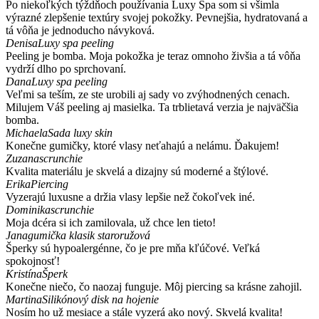
Po niekoľkých týždňoch používania Luxy Spa som si všimla
výrazné zlepšenie textúry svojej pokožky. Pevnejšia, hydratovaná a
tá vôňa je jednoducho návyková.
Denisa
Luxy spa peeling
Peeling je bomba. Moja pokožka je teraz omnoho živšia a tá vôňa
vydrží dlho po sprchovaní.
Dana
Luxy spa peeling
Veľmi sa teším, ze ste urobili aj sady vo zvýhodnených cenach.
Milujem Váš peeling aj masielka. Ta trblietavá verzia je najväčšia
bomba.
Michaela
Sada luxy skin
Konečne gumičky, ktoré vlasy neťahajú a nelámu. Ďakujem!
Zuzana
scrunchie
Kvalita materiálu je skvelá a dizajny sú moderné a štýlové.
Erika
Piercing
Vyzerajú luxusne a držia vlasy lepšie než čokoľvek iné.
Dominika
scrunchie
Moja dcéra si ich zamilovala, už chce len tieto!
Jana
gumička klasik staroružová
Šperky sú hypoalergénne, čo je pre mňa kľúčové. Veľká
spokojnosť!
Kristína
Šperk
Konečne niečo, čo naozaj funguje. Môj piercing sa krásne zahojil.
Martina
Silikónový disk na hojenie
Nosím ho už mesiace a stále vyzerá ako nový. Skvelá kvalita!