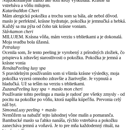
Najdokonalejšie maslo aké som kedy vyskúšala. Krásne sa
vstrebáva a vôňu milujem.
Katarína
Mon Cheri
Mám alergickú pokožku a trochu som sa bála, ale nebol dôvod.
maslo je perfektné, krásne hydratuje, pokožka je jemnučká a hebká.
Každý sa ma pýta od čoho tak krásne voniam.
Slávka
mon cheri
MILUJEM. Krásna vôňa, mám verziu s trblietkami a je dokonalá.
Moja svadba bola úžasná.
Petra
luxy
Ocenila som, že tento peeling je vyrobený z prírodných zložiek, čo
prispieva k zdravšej starostlivosti o pokožku. Pokožka je jemná a
krásne vonia
Renáta
Peeling luxy spa
S pravidelným používaním som si všimla krásne výsledky, moja
pokožka vyzerá omnoho zdravšie a žiarivejšie. Je vypnutá a
hladučká. Už sa teším na verziu s trblietkami.
Zuzana
Peeling luxy spa + maslo mon cheri
Používanie tohto peelingu a masla je radosť pre všetky zmysly - od
pocitu na pokožke po vôňu, ktorá napĺňa kúpeľňu. Prevonia celý
náš byt.
Simona
Luxy peeling + maslo
Nemôžem sa nabažiť tejto lahodnej vône malín a pomaranča.
Bambucké maslo sa ľahko nanáša, rýchlo vstrebáva a pokožku
zanecháva jemnú a voňavú. Je to pre mňa každodenný rituál, na