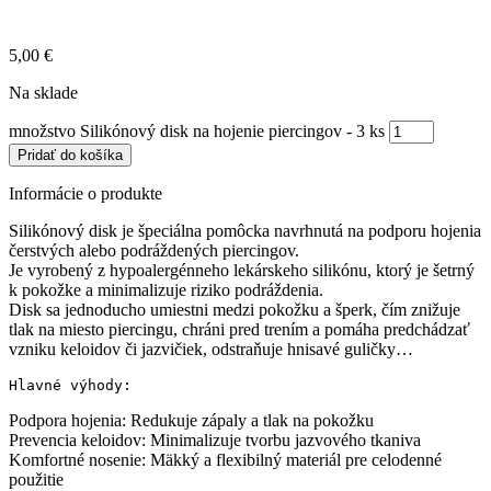
5,00
€
Na sklade
množstvo Silikónový disk na hojenie piercingov - 3 ks
Pridať do košíka
Informácie o produkte
Silikónový disk je špeciálna pomôcka navrhnutá na podporu hojenia
čerstvých alebo podráždených piercingov.
Je vyrobený z hypoalergénneho lekárskeho silikónu, ktorý je šetrný
k pokožke a minimalizuje riziko podráždenia.
Disk sa jednoducho umiestni medzi pokožku a šperk, čím znižuje
tlak na miesto piercingu, chráni pred trením a pomáha predchádzať
vzniku keloidov či jazvičiek, odstraňuje hnisavé guličky…
Hlavné výhody:
Podpora hojenia: Redukuje zápaly a tlak na pokožku
Prevencia keloidov: Minimalizuje tvorbu jazvového tkaniva
Komfortné nosenie: Mäkký a flexibilný materiál pre celodenné
použitie