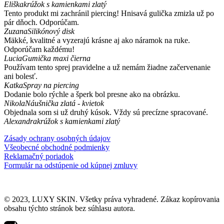
Eliška
krúžok s kamienkami zlatý
Tento produkt mi zachránil piercing! Hnisavá gulička zmizla už po
pár dňoch. Odporúčam.
Zuzana
Silikónový disk
Mäkké, kvalitné a vyzerajú krásne aj ako náramok na ruke.
Odporúčam každému!
Lucia
Gumička maxi čierna
Používam tento sprej pravidelne a už nemám žiadne začervenanie
ani bolesť.
Katka
Spray na piercing
Dodanie bolo rýchle a šperk bol presne ako na obrázku.
Nikola
Náušnička zlatá - kvietok
Objednala som si už druhý kúsok. Vždy sú precízne spracované.
Alexandra
krúžok s kamienkami zlatý
Zásady ochrany osobných údajov
Všeobecné obchodné podmienky
Reklamačný poriadok
Formulár na odstúpenie od kúpnej zmluvy
© 2023, LUXY SKIN. Všetky práva vyhradené. Zákaz kopírovania
obsahu týchto stránok bez súhlasu autora.