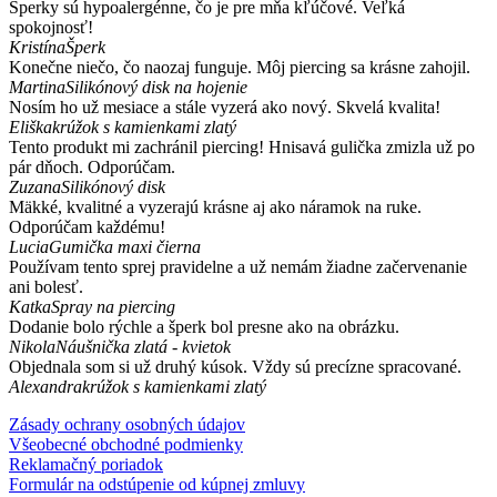
Šperky sú hypoalergénne, čo je pre mňa kľúčové. Veľká
spokojnosť!
Kristína
Šperk
Konečne niečo, čo naozaj funguje. Môj piercing sa krásne zahojil.
Martina
Silikónový disk na hojenie
Nosím ho už mesiace a stále vyzerá ako nový. Skvelá kvalita!
Eliška
krúžok s kamienkami zlatý
Tento produkt mi zachránil piercing! Hnisavá gulička zmizla už po
pár dňoch. Odporúčam.
Zuzana
Silikónový disk
Mäkké, kvalitné a vyzerajú krásne aj ako náramok na ruke.
Odporúčam každému!
Lucia
Gumička maxi čierna
Používam tento sprej pravidelne a už nemám žiadne začervenanie
ani bolesť.
Katka
Spray na piercing
Dodanie bolo rýchle a šperk bol presne ako na obrázku.
Nikola
Náušnička zlatá - kvietok
Objednala som si už druhý kúsok. Vždy sú precízne spracované.
Alexandra
krúžok s kamienkami zlatý
Zásady ochrany osobných údajov
Všeobecné obchodné podmienky
Reklamačný poriadok
Formulár na odstúpenie od kúpnej zmluvy