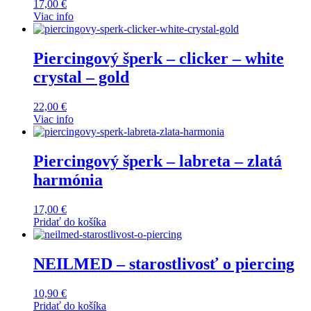
17,00
€
Viac info
Piercingový šperk – clicker – white
crystal – gold
22,00
€
Viac info
Piercingový šperk – labreta – zlatá
harmónia
17,00
€
Pridať do košíka
NEILMED – starostlivosť o piercing
10,90
€
Pridať do košíka