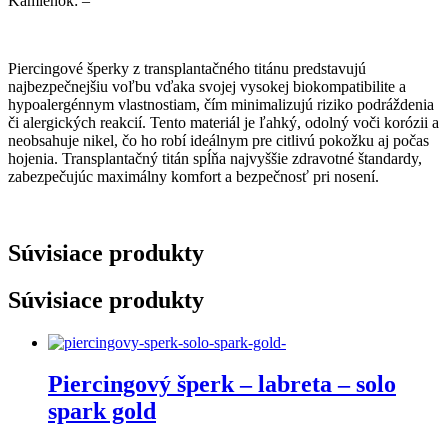
Kamienok: –
Piercingové šperky z transplantačného titánu predstavujú
najbezpečnejšiu voľbu vďaka svojej vysokej biokompatibilite a
hypoalergénnym vlastnostiam, čím minimalizujú riziko podráždenia
či alergických reakcií. Tento materiál je ľahký, odolný voči korózii a
neobsahuje nikel, čo ho robí ideálnym pre citlivú pokožku aj počas
hojenia. Transplantačný titán spĺňa najvyššie zdravotné štandardy,
zabezpečujúc maximálny komfort a bezpečnosť pri nosení.
Súvisiace produkty
Súvisiace produkty
Piercingový šperk – labreta – solo
spark gold