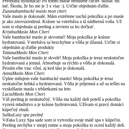
Perfektná hydratácia! Po tomto masle nebudete chcieť skúšať nič
iné. Škoda, že ho nie je 3 x viac :). Určite objednám ďalšie.
Zuzana
bambucké maslo mon cheri
Vaše maslo je dokonalé. Mám extrémne suchú pokožku a po masle
je ako znovuzrodená. Krásne sa vstrebáva a tá nádherná voňa. Už
som si objednala aj peeling a neviem sa ho dočkať.
Kristína
Maslo Mon Cheri
Vaše bambucké maslo je skvostné! Moja pokožka je krásne
hydratovaná. Vstrebáva sa bezchybne a vôňa je úžasná. Určite si
objednám aj ďalšie produkty
Tatiana
Maslo Mon Cheri
Vaše bambucké maslo je skvelé! Moja pokožka je teraz neskutočne
hydratovaná a jemná. Absorbuje sa rýchlo a vôňa je dokonalá.
Prosím ešte viac vôní, aj ked táto je dokonalá.
Anna
Maslo Mon Cheri
Úplne milujem vaše bambucké maslo! Moja pokožka je teraz
neskutočne hebká a hydratovaná. Vôňa je príjemná a už sa teším na
vyskúšanie masla s trblietkami na leto
Lucia
Maslo Mon Cheri
Váš peeling je neskutočný. Vôňa ma každý deň poteší a pokožka
vyzerá mladistvo a je krásne hydrstovaná. Užívam si pravý domáci
kúpeľný rituál.
Saška
Luxy spa peelinf
Vďaka Luxy Spa sade som si vytvorila svoje malé spa v kúpeľni.
Peeling nechýba v mojej rutine a moja pokožka to ocení každý deň.