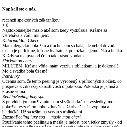
Napísali ste o nás...
recenzií spokojných zákazníkov
+
0
Najdokonalejšie maslo aké som kedy vyskúšala. Krásne sa
vstrebáva a vôňu milujem.
Katarína
Mon Cheri
Mám alergickú pokožku a trochu som sa bála, ale nebol dôvod.
maslo je perfektné, krásne hydratuje, pokožka je jemnučká a hebká.
Každý sa ma pýta od čoho tak krásne voniam.
Slávka
mon cheri
MILUJEM. Krásna vôňa, mám verziu s trblietkami a je dokonalá.
Moja svadba bola úžasná.
Petra
luxy
Ocenila som, že tento peeling je vyrobený z prírodných zložiek, čo
prispieva k zdravšej starostlivosti o pokožku. Pokožka je jemná a
krásne vonia
Renáta
Peeling luxy spa
S pravidelným používaním som si všimla krásne výsledky, moja
pokožka vyzerá omnoho zdravšie a žiarivejšie. Je vypnutá a
hladučká. Už sa teším na verziu s trblietkami.
Zuzana
Peeling luxy spa + maslo mon cheri
Používanie tohto peelingu a masla je radosť pre všetky zmysly - od