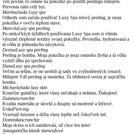
Ten povlak čo ostane na pokožke po použití peelingu milujem.
Prevonia nám celý byt.
Martina
Sada Luxy spa
Odkedy som začala používať Luxy Spa telový peeling, je moja
pokožka v oveľa lepšom stave.
Marcela
Luxy spa peeling
Po niekoľkých týždňoch používania Luxy Spa som si všimla
výrazné zlepšenie textúry svojej pokožky. Pevnejšia, hydratovaná a
tá vôňa je jednoducho návyková.
Denisa
Luxy spa peeling
Peeling je bomba. Moja pokožka je teraz omnoho živšia a tá vôňa
vydrží dlho po sprchovaní.
Dana
Luxy spa peeling
Veľmi sa teším, ze ste urobili aj sady vo zvýhodnených cenach.
Milujem Váš peeling aj masielka. Ta trblietavá verzia je najväčšia
bomba.
Michaela
Sada luxy skin
Konečne gumičky, ktoré vlasy neťahajú a nelámu. Ďakujem!
Zuzana
scrunchie
Kvalita materiálu je skvelá a dizajny sú moderné a štýlové.
Erika
Piercing
Vyzerajú luxusne a držia vlasy lepšie než čokoľvek iné.
Dominika
scrunchie
Moja dcéra si ich zamilovala, už chce len tieto!
Jana
gumička klasik staroružová