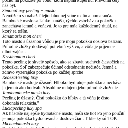
pocitu na pokožke po vôňu, ktorá napĺňa kúpeľňu. Prevonia celý
náš byt.
Simona
Luxy peeling + maslo
Nemôžem sa nabažiť tejto lahodnej vône malín a pomaranča.
Bambucké maslo sa ľahko nanáša, rýchlo vstrebáva a pokožku
zanecháva jemnú a voňavú. Je to pre mňa každodenný rituál, na
ktorý sa teším.
Jana
maslo mon cheri
Toto maslo s úžasnou vôňou je pre moju pokožku doslova balzam.
Prírodné zložky dodávajú potrebnú výživu, a vôňa je príjemne
dlhotrvajúca.
Kristína
mon cheri
Tento peeling je skvelý spôsob, ako sa zbaviť suchých čiastočiek na
pokožke. Soľ zabezpečuje účinné odstránenie nečistôt. Jemná a
zdravo vyzerajúca pokožka po každej sprche
Rebeka
Peeling luxy
Bambucké maslo je úžasné! Hlboko hydratuje pokožku a necháva
ju jemnú ako hodváb. Absolútne milujem jeho prírodné zloženie
Jana
bambucke maslo luxy
Peeling je úžasný. Čistí pokožku do hĺbky a tá vôňa je čisto
dokonalá relaxácia."
Lucia
peeling luxy spa
Ak hľadáte najlepšie hydratačné maslo, našli ste ho! Po jeho použití
je moja pokožka hydratovaná a doslova žiari. Trblietky sú TOP.
Michaela
maslo luxy