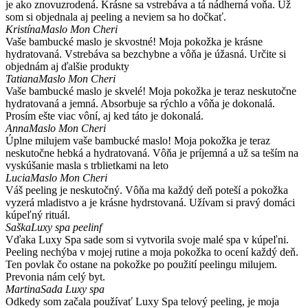
je ako znovuzrodená. Krásne sa vstrebáva a tá nádherná voňa. Už
som si objednala aj peeling a neviem sa ho dočkať.
Kristína
Maslo Mon Cheri
Vaše bambucké maslo je skvostné! Moja pokožka je krásne
hydratovaná. Vstrebáva sa bezchybne a vôňa je úžasná. Určite si
objednám aj ďalšie produkty
Tatiana
Maslo Mon Cheri
Vaše bambucké maslo je skvelé! Moja pokožka je teraz neskutočne
hydratovaná a jemná. Absorbuje sa rýchlo a vôňa je dokonalá.
Prosím ešte viac vôní, aj ked táto je dokonalá.
Anna
Maslo Mon Cheri
Úplne milujem vaše bambucké maslo! Moja pokožka je teraz
neskutočne hebká a hydratovaná. Vôňa je príjemná a už sa teším na
vyskúšanie masla s trblietkami na leto
Lucia
Maslo Mon Cheri
Váš peeling je neskutočný. Vôňa ma každý deň poteší a pokožka
vyzerá mladistvo a je krásne hydrstovaná. Užívam si pravý domáci
kúpeľný rituál.
Saška
Luxy spa peelinf
Vďaka Luxy Spa sade som si vytvorila svoje malé spa v kúpeľni.
Peeling nechýba v mojej rutine a moja pokožka to ocení každý deň.
Ten povlak čo ostane na pokožke po použití peelingu milujem.
Prevonia nám celý byt.
Martina
Sada Luxy spa
Odkedy som začala používať Luxy Spa telový peeling, je moja