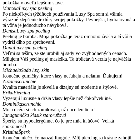
pokožka v oveľa lepšom stave.
Marcela
Luxy spa peeling
Po niekoľkých týždňoch používania Luxy Spa som si všimla
výrazné zlepšenie textúry svojej pokožky. Pevnejšia, hydratovaná a
tá vôňa je jednoducho návyková.
Denisa
Luxy spa peeling
Peeling je bomba. Moja pokožka je teraz omnoho živšia a tá vôňa
vydrží dlho po sprchovaní.
Dana
Luxy spa peeling
Veľmi sa teším, ze ste urobili aj sady vo zvýhodnených cenach.
Milujem Váš peeling aj masielka. Ta trblietavá verzia je najväčšia
bomba.
Michaela
Sada luxy skin
Konečne gumičky, ktoré vlasy neťahajú a nelámu. Ďakujem!
Zuzana
scrunchie
Kvalita materiálu je skvelá a dizajny sú moderné a štýlové.
Erika
Piercing
Vyzerajú luxusne a držia vlasy lepšie než čokoľvek iné.
Dominika
scrunchie
Moja dcéra si ich zamilovala, už chce len tieto!
Jana
gumička klasik staroružová
Šperky sú hypoalergénne, čo je pre mňa kľúčové. Veľká
spokojnosť!
Kristína
Šperk
Konečne niečo, čo naozaj funguje. Môj piercing sa krásne zahojil.