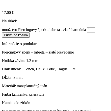
17,00
€
Na sklade
množstvo Piercingový šperk - labreta - zlatá harmónia
Pridať do košíka
Informácie o produkte
Piercingový šperk – labreta – zlaté prevedenie
Hrúbka závitu:
1.2 mm
Umiestnenie:
Conch, Helix, Lobe, Tragus, Flat
Dĺžka:
8 mm.
Materiál: transplantačný titán
Farba kamienku: p
riesvitná
Kamienok:
zirkón