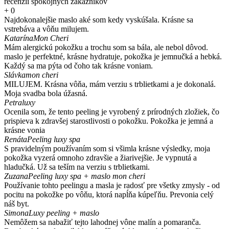
recenzií spokojných zákazníkov
+
0
Najdokonalejšie maslo aké som kedy vyskúšala. Krásne sa
vstrebáva a vôňu milujem.
Katarína
Mon Cheri
Mám alergickú pokožku a trochu som sa bála, ale nebol dôvod.
maslo je perfektné, krásne hydratuje, pokožka je jemnučká a hebká.
Každý sa ma pýta od čoho tak krásne voniam.
Slávka
mon cheri
MILUJEM. Krásna vôňa, mám verziu s trblietkami a je dokonalá.
Moja svadba bola úžasná.
Petra
luxy
Ocenila som, že tento peeling je vyrobený z prírodných zložiek, čo
prispieva k zdravšej starostlivosti o pokožku. Pokožka je jemná a
krásne vonia
Renáta
Peeling luxy spa
S pravidelným používaním som si všimla krásne výsledky, moja
pokožka vyzerá omnoho zdravšie a žiarivejšie. Je vypnutá a
hladučká. Už sa teším na verziu s trblietkami.
Zuzana
Peeling luxy spa + maslo mon cheri
Používanie tohto peelingu a masla je radosť pre všetky zmysly - od
pocitu na pokožke po vôňu, ktorá napĺňa kúpeľňu. Prevonia celý
náš byt.
Simona
Luxy peeling + maslo
Nemôžem sa nabažiť tejto lahodnej vône malín a pomaranča.