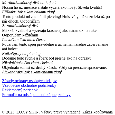
Martina
Silikónový disk na hojenie
Nosím ho už mesiace a stále vyzerá ako nový. Skvelá kvalita!
Eliška
krúžok s kamienkami zlatý
Tento produkt mi zachránil piercing! Hnisavá gulička zmizla už po
pár dňoch. Odporúčam.
Zuzana
Silikónový disk
Mäkké, kvalitné a vyzerajú krásne aj ako náramok na ruke.
Odporúčam každému!
Lucia
Gumička maxi čierna
Používam tento sprej pravidelne a už nemám žiadne začervenanie
ani bolesť.
Katka
Spray na piercing
Dodanie bolo rýchle a šperk bol presne ako na obrázku.
Nikola
Náušnička zlatá - kvietok
Objednala som si už druhý kúsok. Vždy sú precízne spracované.
Alexandra
krúžok s kamienkami zlatý
Zásady ochrany osobných údajov
Všeobecné obchodné podmienky
Reklamačný poriadok
Formulár na odstúpenie od kúpnej zmluvy
© 2023, LUXY SKIN. Všetky práva vyhradené. Zákaz kopírovania