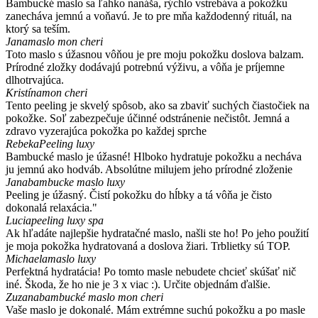
Bambucké maslo sa ľahko nanáša, rýchlo vstrebáva a pokožku
zanecháva jemnú a voňavú. Je to pre mňa každodenný rituál, na
ktorý sa teším.
Jana
maslo mon cheri
Toto maslo s úžasnou vôňou je pre moju pokožku doslova balzam.
Prírodné zložky dodávajú potrebnú výživu, a vôňa je príjemne
dlhotrvajúca.
Kristína
mon cheri
Tento peeling je skvelý spôsob, ako sa zbaviť suchých čiastočiek na
pokožke. Soľ zabezpečuje účinné odstránenie nečistôt. Jemná a
zdravo vyzerajúca pokožka po každej sprche
Rebeka
Peeling luxy
Bambucké maslo je úžasné! Hlboko hydratuje pokožku a necháva
ju jemnú ako hodváb. Absolútne milujem jeho prírodné zloženie
Jana
bambucke maslo luxy
Peeling je úžasný. Čistí pokožku do hĺbky a tá vôňa je čisto
dokonalá relaxácia."
Lucia
peeling luxy spa
Ak hľadáte najlepšie hydratačné maslo, našli ste ho! Po jeho použití
je moja pokožka hydratovaná a doslova žiari. Trblietky sú TOP.
Michaela
maslo luxy
Perfektná hydratácia! Po tomto masle nebudete chcieť skúšať nič
iné. Škoda, že ho nie je 3 x viac :). Určite objednám ďalšie.
Zuzana
bambucké maslo mon cheri
Vaše maslo je dokonalé. Mám extrémne suchú pokožku a po masle