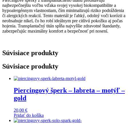
Piercingové šperky z transplantačného titánu predstavujú
najbezpečnejšiu voľbu vďaka svojej vysokej biokompatibilite a
hypoalergénnym vlastnostiam, čím minimalizujú riziko podráždenia
či alergických reakcií. Tento materiál je ľahký, odolný voči korózii a
neobsahuje nikel, čo ho robí ideálnym pre citlivú pokožku aj počas
hojenia. Transplantačný titán spĺňa najvyššie zdravotné štandardy,
zabezpečujúc maximálny komfort a bezpečnosť pri nosení.
Súvisiace produkty
Súvisiace produkty
Piercingový šperk – labreta – motýľ –
gold
20,00
€
Pridať do košíka