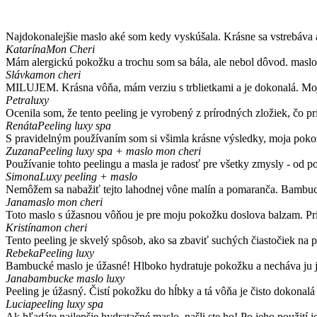
Najdokonalejšie maslo aké som kedy vyskúšala. Krásne sa vstrebáva 
Katarína
Mon Cheri
Mám alergickú pokožku a trochu som sa bála, ale nebol dôvod. maslo
Slávka
mon cheri
MILUJEM. Krásna vôňa, mám verziu s trblietkami a je dokonalá. Moj
Petra
luxy
Ocenila som, že tento peeling je vyrobený z prírodných zložiek, čo pr
Renáta
Peeling luxy spa
S pravidelným používaním som si všimla krásne výsledky, moja pokožka
Zuzana
Peeling luxy spa + maslo mon cheri
Používanie tohto peelingu a masla je radosť pre všetky zmysly - od p
Simona
Luxy peeling + maslo
Nemôžem sa nabažiť tejto lahodnej vône malín a pomaranča. Bambucké
Jana
maslo mon cheri
Toto maslo s úžasnou vôňou je pre moju pokožku doslova balzam. Prí
Kristína
mon cheri
Tento peeling je skvelý spôsob, ako sa zbaviť suchých čiastočiek na
Rebeka
Peeling luxy
Bambucké maslo je úžasné! Hlboko hydratuje pokožku a necháva ju j
Jana
bambucke maslo luxy
Peeling je úžasný. Čistí pokožku do hĺbky a tá vôňa je čisto dokonalá 
Lucia
peeling luxy spa
Ak hľadáte najlepšie hydratačné maslo, našli ste ho! Po jeho použití 