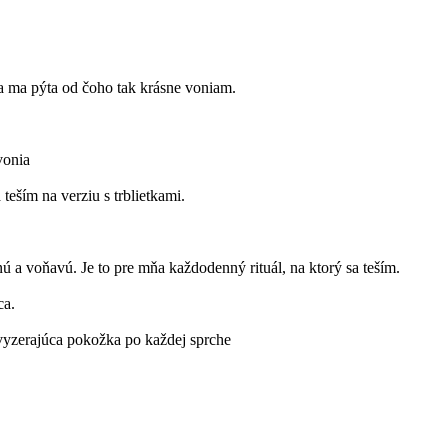
a ma pýta od čoho tak krásne voniam.
vonia
eším na verziu s trblietkami.
.
a voňavú. Je to pre mňa každodenný rituál, na ktorý sa teším.
ca.
 vyzerajúca pokožka po každej sprche