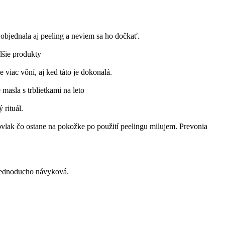
bjednala aj peeling a neviem sa ho dočkať.
lšie produkty
viac vôní, aj ked táto je dokonalá.
asla s trblietkami na leto
rituál.
vlak čo ostane na pokožke po použití peelingu milujem. Prevonia
 jednoducho návyková.