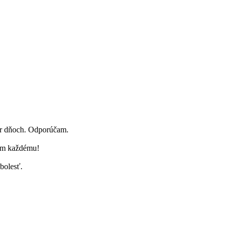
pár dňoch. Odporúčam.
čam každému!
bolesť.