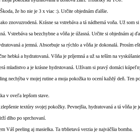
Škoda, že ho nie je 3 x viac :). Určite objednám ďalšie.
ko znovuzrodená. Krásne sa vstrebáva a tá nádherná voňa. Už som si o
á. Vstrebáva sa bezchybne a vôňa je úžasná. Určite si objednám aj ďa
atovaná a jemná. Absorbuje sa rýchlo a vôňa je dokonalá. Prosím ešte 
 hebká a hydratovaná. Vôňa je príjemná a už sa teším na vyskúšanie m
rá mladistvo a je krásne hydrstovaná. Užívam si pravý domáci kúpeľný 
ling nechýba v mojej rutine a moja pokožka to ocení každý deň. Ten po
ka v oveľa lepšom stave.
lepšenie textúry svojej pokožky. Pevnejšia, hydratovaná a tá vôňa je
rží dlho po sprchovaní.
m Váš peeling aj masielka. Ta trblietavá verzia je najväčšia bomba.