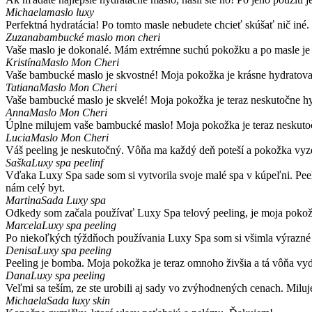
Michaela
maslo luxy
Perfektná hydratácia! Po tomto masle nebudete chcieť skúšať nič iné. 
Zuzana
bambucké maslo mon cheri
Vaše maslo je dokonalé. Mám extrémne suchú pokožku a po masle je a
Kristína
Maslo Mon Cheri
Vaše bambucké maslo je skvostné! Moja pokožka je krásne hydratovan
Tatiana
Maslo Mon Cheri
Vaše bambucké maslo je skvelé! Moja pokožka je teraz neskutočne hydr
Anna
Maslo Mon Cheri
Úplne milujem vaše bambucké maslo! Moja pokožka je teraz neskutočne
Lucia
Maslo Mon Cheri
Váš peeling je neskutočný. Vôňa ma každý deň poteší a pokožka vyze
Saška
Luxy spa peelinf
Vďaka Luxy Spa sade som si vytvorila svoje malé spa v kúpeľni. Pee
nám celý byt.
Martina
Sada Luxy spa
Odkedy som začala používať Luxy Spa telový peeling, je moja pokož
Marcela
Luxy spa peeling
Po niekoľkých týždňoch používania Luxy Spa som si všimla výrazné z
Denisa
Luxy spa peeling
Peeling je bomba. Moja pokožka je teraz omnoho živšia a tá vôňa vyd
Dana
Luxy spa peeling
Veľmi sa teším, ze ste urobili aj sady vo zvýhodnených cenach. Miluje
Michaela
Sada luxy skin