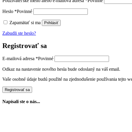
Používateľské meno alebo e-mailová adresa
*
Povinné
Heslo
*
Povinné
Zapamätať si ma
Prihlásiť
Zabudli ste heslo?
Registrovať sa
E-mailová adresa
*
Povinné
Odkaz na nastavenie nového hesla bude odoslaný na váš email.
Vaše osobné údaje budú použité na zjednodušenie používania tejto we
Registrovať sa
Napísali ste o nás...