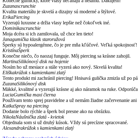
Konečne gumičky, ktoré vlasy neťahajú a nelámu. Ďakujem!
Zuzana
scrunchie
Kvalita materiálu je skvelá a dizajny sú moderné a štýlové.
Erika
Piercing
Vyzerajú luxusne a držia vlasy lepšie než čokoľvek iné.
Dominika
scrunchie
Moja dcéra si ich zamilovala, už chce len tieto!
Jana
gumička klasik staroružová
Šperky sú hypoalergénne, čo je pre mňa kľúčové. Veľká spokojnosť!
Kristína
Šperk
Konečne niečo, čo naozaj funguje. Môj piercing sa krásne zahojil.
Martina
Silikónový disk na hojenie
Nosím ho už mesiace a stále vyzerá ako nový. Skvelá kvalita!
Eliška
krúžok s kamienkami zlatý
Tento produkt mi zachránil piercing! Hnisavá gulička zmizla už po 
Zuzana
Silikónový disk
Mäkké, kvalitné a vyzerajú krásne aj ako náramok na ruke. Odporú
Lucia
Gumička maxi čierna
Používam tento sprej pravidelne a už nemám žiadne začervenanie ani 
Katka
Spray na piercing
Dodanie bolo rýchle a šperk bol presne ako na obrázku.
Nikola
Náušnička zlatá - kvietok
Objednala som si už druhý kúsok. Vždy sú precízne spracované.
Alexandra
krúžok s kamienkami zlatý