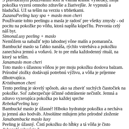
pokožka vyzerá omnoho zdravšie a žiarivejšie. Je vypnutá a
hladučká. Už sa teším na verziu s trblietkami.
Zuzana
Peeling luxy spa + maslo mon cheri
Používanie tohto peelingu a masla je radosť pre všetky zmysly - od
pocitu na pokožke po vôňu, ktorá napĺňa kúpeľňu. Prevonia celý
náš byt.
Simona
Luxy peeling + maslo
Nemôžem sa nabažiť tejto lahodnej vône malín a pomaranča.
Bambucké maslo sa ľahko nanáša, rýchlo vstrebáva a pokožku
zanecháva jemnú a voňavú. Je to pre mňa každodenný rituál, na
ktorý sa teším.
Jana
maslo mon cheri
Toto maslo s úžasnou vôňou je pre moju pokožku doslova balzam.
Prírodné zložky dodávajú potrebnú výživu, a vôňa je príjemne
dlhotrvajúca.
Kristína
mon cheri
Tento peeling je skvelý spôsob, ako sa zbaviť suchých čiastočiek na
pokožke. Soľ zabezpečuje účinné odstránenie nečistôt. Jemná a
zdravo vyzerajúca pokožka po každej sprche
Rebeka
Peeling luxy
Bambucké maslo je úžasné! Hlboko hydratuje pokožku a necháva
ju jemnú ako hodváb. Absolútne milujem jeho prírodné zloženie
Jana
bambucke maslo luxy
Peeling je úžasný. Čistí pokožku do hĺbky a tá vôňa je čisto