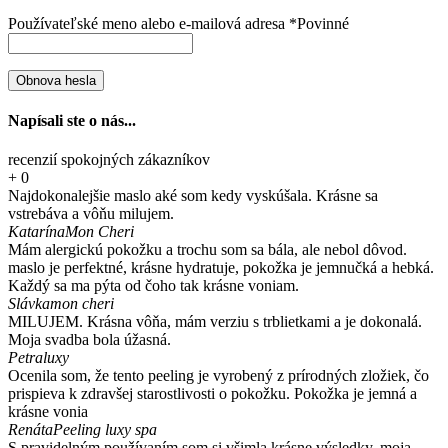
Používateľské meno alebo e-mailová adresa
*
Povinné
Obnova hesla
Napísali ste o nás...
recenzií spokojných zákazníkov
+
0
Najdokonalejšie maslo aké som kedy vyskúšala. Krásne sa
vstrebáva a vôňu milujem.
Katarína
Mon Cheri
Mám alergickú pokožku a trochu som sa bála, ale nebol dôvod.
maslo je perfektné, krásne hydratuje, pokožka je jemnučká a hebká.
Každý sa ma pýta od čoho tak krásne voniam.
Slávka
mon cheri
MILUJEM. Krásna vôňa, mám verziu s trblietkami a je dokonalá.
Moja svadba bola úžasná.
Petra
luxy
Ocenila som, že tento peeling je vyrobený z prírodných zložiek, čo
prispieva k zdravšej starostlivosti o pokožku. Pokožka je jemná a
krásne vonia
Renáta
Peeling luxy spa
S pravidelným používaním som si všimla krásne výsledky, moja