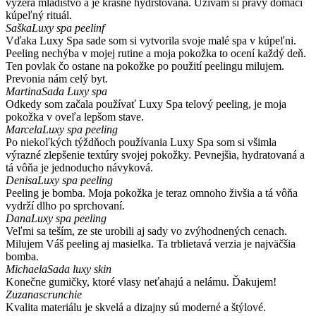
vyzerá mladistvo a je krásne hydrstovaná. Užívam si pravý domáci
kúpeľný rituál.
Saška
Luxy spa peelinf
Vďaka Luxy Spa sade som si vytvorila svoje malé spa v kúpeľni.
Peeling nechýba v mojej rutine a moja pokožka to ocení každý deň.
Ten povlak čo ostane na pokožke po použití peelingu milujem.
Prevonia nám celý byt.
Martina
Sada Luxy spa
Odkedy som začala používať Luxy Spa telový peeling, je moja
pokožka v oveľa lepšom stave.
Marcela
Luxy spa peeling
Po niekoľkých týždňoch používania Luxy Spa som si všimla
výrazné zlepšenie textúry svojej pokožky. Pevnejšia, hydratovaná a
tá vôňa je jednoducho návyková.
Denisa
Luxy spa peeling
Peeling je bomba. Moja pokožka je teraz omnoho živšia a tá vôňa
vydrží dlho po sprchovaní.
Dana
Luxy spa peeling
Veľmi sa teším, ze ste urobili aj sady vo zvýhodnených cenach.
Milujem Váš peeling aj masielka. Ta trblietavá verzia je najväčšia
bomba.
Michaela
Sada luxy skin
Konečne gumičky, ktoré vlasy neťahajú a nelámu. Ďakujem!
Zuzana
scrunchie
Kvalita materiálu je skvelá a dizajny sú moderné a štýlové.