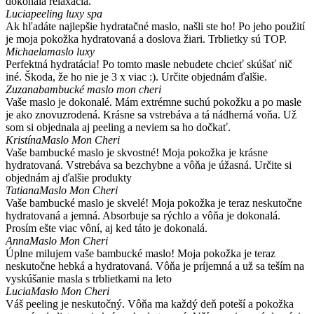
dokonalá relaxácia."
Lucia
peeling luxy spa
Ak hľadáte najlepšie hydratačné maslo, našli ste ho! Po jeho použití
je moja pokožka hydratovaná a doslova žiari. Trblietky sú TOP.
Michaela
maslo luxy
Perfektná hydratácia! Po tomto masle nebudete chcieť skúšať nič
iné. Škoda, že ho nie je 3 x viac :). Určite objednám ďalšie.
Zuzana
bambucké maslo mon cheri
Vaše maslo je dokonalé. Mám extrémne suchú pokožku a po masle
je ako znovuzrodená. Krásne sa vstrebáva a tá nádherná voňa. Už
som si objednala aj peeling a neviem sa ho dočkať.
Kristína
Maslo Mon Cheri
Vaše bambucké maslo je skvostné! Moja pokožka je krásne
hydratovaná. Vstrebáva sa bezchybne a vôňa je úžasná. Určite si
objednám aj ďalšie produkty
Tatiana
Maslo Mon Cheri
Vaše bambucké maslo je skvelé! Moja pokožka je teraz neskutočne
hydratovaná a jemná. Absorbuje sa rýchlo a vôňa je dokonalá.
Prosím ešte viac vôní, aj ked táto je dokonalá.
Anna
Maslo Mon Cheri
Úplne milujem vaše bambucké maslo! Moja pokožka je teraz
neskutočne hebká a hydratovaná. Vôňa je príjemná a už sa teším na
vyskúšanie masla s trblietkami na leto
Lucia
Maslo Mon Cheri
Váš peeling je neskutočný. Vôňa ma každý deň poteší a pokožka