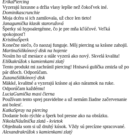
Erika
Piercing
Vyzerajú luxusne a držia vlasy lepšie než čokoľvek iné.
Dominika
scrunchie
Moja dcéra si ich zamilovala, už chce len tieto!
Jana
gumička klasik staroružová
Šperky sú hypoalergénne, čo je pre mňa kľúčové. Veľká
spokojnosť!
Kristína
Šperk
Konečne niečo, čo naozaj funguje. Môj piercing sa krásne zahojil.
Martina
Silikónový disk na hojenie
Nosím ho už mesiace a stále vyzerá ako nový. Skvelá kvalita!
Eliška
krúžok s kamienkami zlatý
Tento produkt mi zachránil piercing! Hnisavá gulička zmizla už po
pár dňoch. Odporúčam.
Zuzana
Silikónový disk
Mäkké, kvalitné a vyzerajú krásne aj ako náramok na ruke.
Odporúčam každému!
Lucia
Gumička maxi čierna
Používam tento sprej pravidelne a už nemám žiadne začervenanie
ani bolesť.
Katka
Spray na piercing
Dodanie bolo rýchle a šperk bol presne ako na obrázku.
Nikola
Náušnička zlatá - kvietok
Objednala som si už druhý kúsok. Vždy sú precízne spracované.
Alexandra
krúžok s kamienkami zlatý